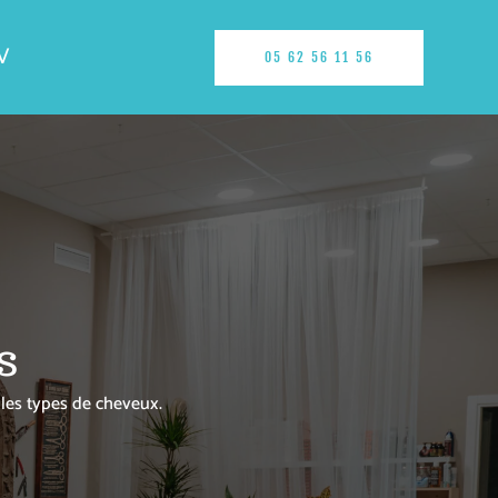
V
05 62 56 11 56
es
 les types de cheveux.