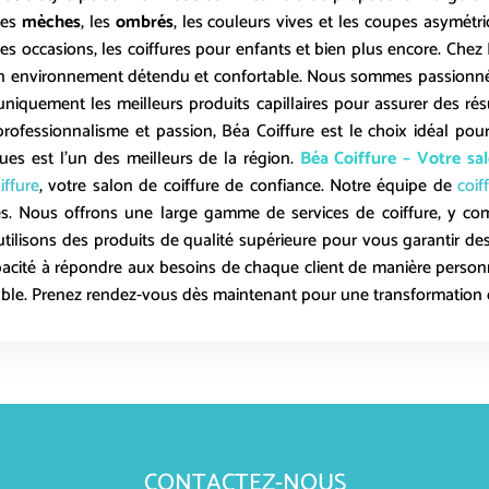
les
mèches
, les
ombrés
, les couleurs vives et les coupes asymét
ndes occasions, les coiffures pour enfants et bien plus encore. Ch
 environnement détendu et confortable. Nous sommes passionnés 
 uniquement les meilleurs produits capillaires pour assurer des rés
professionnalisme et passion, Béa Coiffure est le choix idéal pou
oues
est l’un des meilleurs de la région.
Béa Coiffure – Votre sa
iffure
, votre salon de coiffure de confiance. Notre équipe de
coif
bles. Nous offrons une large gamme de services de coiffure, y com
utilisons des produits de qualité supérieure pour vous garantir d
apacité à répondre aux besoins de chaque client de manière personn
able. Prenez rendez-vous dès maintenant pour une transformation ca
CONTACTEZ-NOUS