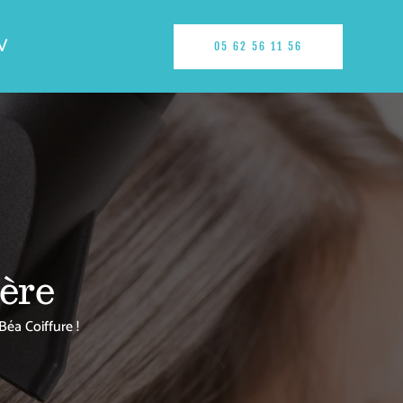
V
05 62 56 11 56
bère
Béa Coiffure !