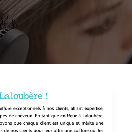
 Laloubère !
fure exceptionnels à nos clients, alliant expertise,
 types de cheveux. En tant que
coiffeur
à
Laloubère
,
royons que chaque client est unique et mérite une
 de nos clients pour leur offrir une coiffure qui les